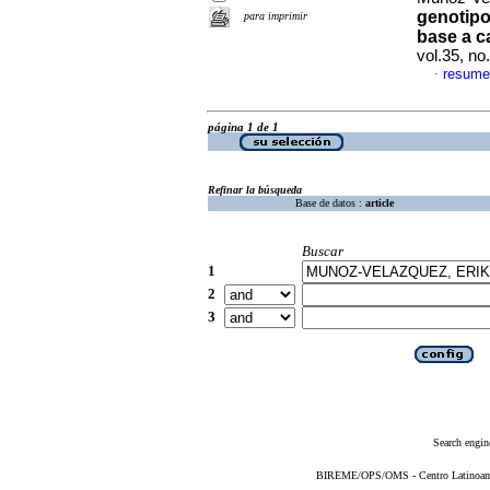
genotipo
para imprimir
base a c
vol.35, n
resume
·
página 1 de 1
Refinar la búsqueda
Base de datos :
article
Buscar
1
2
3
Search engin
BIREME/OPS/OMS - Centro Latinoameri