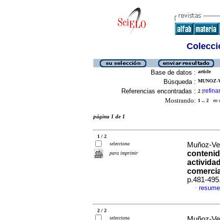
Colecció
Base de datos :
article
Búsqueda :
MUNOZ-V
Referencias encontradas :
refina
2
[
Mostrando:
1 .. 2
en el
página 1 de 1
1 / 2
selecciona
Muñoz-Vel
contenid
para imprimir
activida
comercia
p.481-495
resume
·
2 / 2
selecciona
Muñoz-Vel