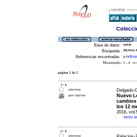
Colecció
Base de datos :
article
Búsqueda :
MUNOZ-M
Referencias encontradas :
refina
4
[
Mostrando:
1 .. 4
en el
página 1 de 1
1 / 4
selecciona
Delgado-G
Nuevo Le
para imprimir
cambios 
los 12 m
2016, vol
texto e
·
2 / 4
selecciona
Palacios-Z