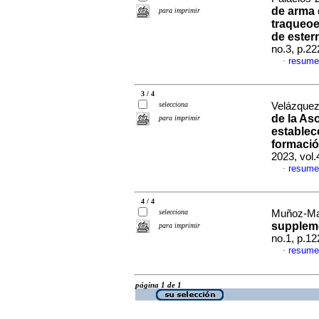
de arma 
para imprimir
traqueoe
de ester
no.3, p.2
resume
·
3 / 4
selecciona
Velázquez
de la As
para imprimir
establec
formació
2023, vol.
resume
·
4 / 4
selecciona
Muñoz-Mal
suppleme
para imprimir
no.1, p.1
resume
·
página 1 de 1