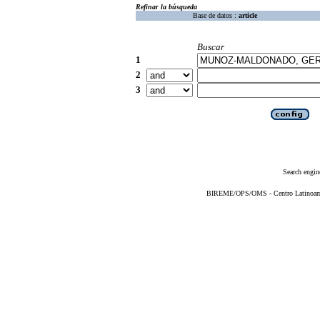
Refinar la búsqueda
Base de datos :
article
Buscar
1
2
3
Search engin
BIREME/OPS/OMS - Centro Latinoameri