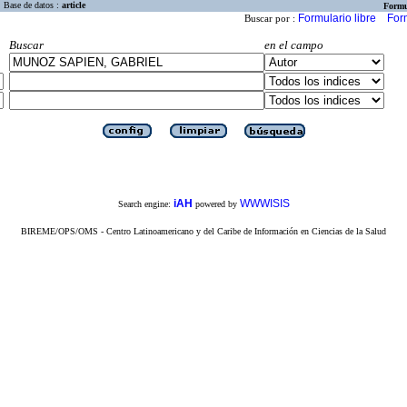
Base de datos :
article
Formu
Formulario libre
For
Buscar por :
Buscar
en el campo
iAH
WWWISIS
Search engine:
powered by
BIREME/OPS/OMS - Centro Latinoamericano y del Caribe de Información en Ciencias de la Salud