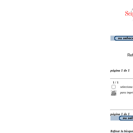
Ref
página 1 de 1
1 / 1
selecciona
para impr
página 1 de 1
Refinar la búsqu