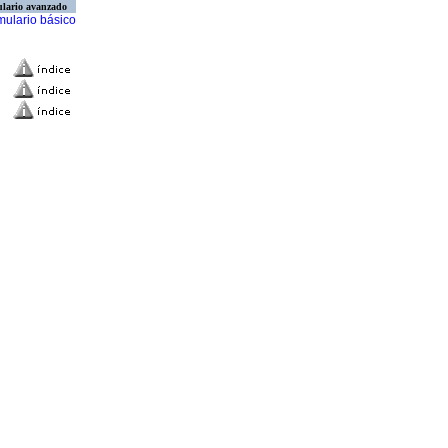
lario avanzado
mulario básico