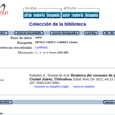
Colección de la biblioteca
Base de datos :
article
Búsqueda :
MUNOZ SAPIEN, GABRIEL [Autor]
erencias encontradas :
refinar
1
[
]
Mostrando:
1 .. 1
en el formato [
ISO 690
]
Dinámica del consumo de g
Fullerton Jr., Thomas M. et al.
Ciudad Juárez, Chihuahua
.
Estud. front
, Dic 2012, vol.13,
imir
107. ISSN 0187-6961
|
resumen en español
inglés
texto en español
·
·
eda