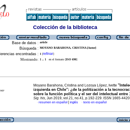
Colección de la biblioteca
Base de datos :
article
Búsqueda :
MOYANO BARAHONA, CRISTINA [Autor]
erencias encontradas :
refinar
1
[
]
Mostrando:
1 .. 1
en el formato [
ISO 690
]
"Intel
Moyano Barahona, Cristina and Lozoya López, Ivette
izquierda en Chile": ¿de la politización a la tecnocra
imir
sobre la función política y el ser del intelectual entre
Sig. his
, Jun 2019, vol.21, no.41, p.192-229. ISSN 1665-4420
|
resumen en español
inglés
texto en español
·
·