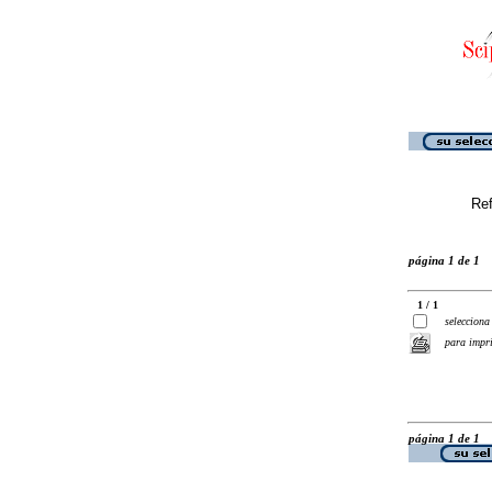
Ref
página 1 de 1
1 / 1
selecciona
para impr
página 1 de 1