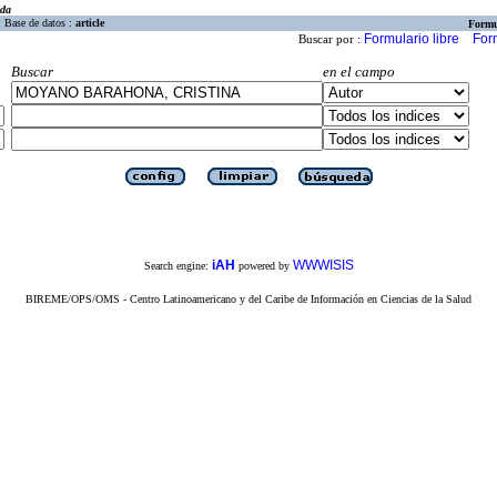
eda
Base de datos :
article
Formu
Formulario libre
For
Buscar por :
Buscar
en el campo
iAH
WWWISIS
Search engine:
powered by
BIREME/OPS/OMS - Centro Latinoamericano y del Caribe de Información en Ciencias de la Salud