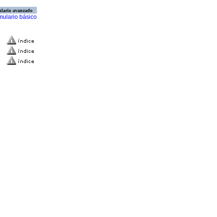
lario avanzado
mulario básico