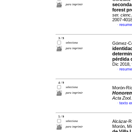
secondar
para imprimir
forest p
ser. cienc
2007-401
resume
·
3 / 9
selecciona
Gómez-Cor
identida
para imprimir
determin
pérdida 
Dic 2018,
resume
·
4 / 9
selecciona
Morón-Río
Honore
para imprimir
Acta Zool
texto e
·
5 / 9
Alcázar-R
selecciona
Morón, Mi
para imprimir
de Villa