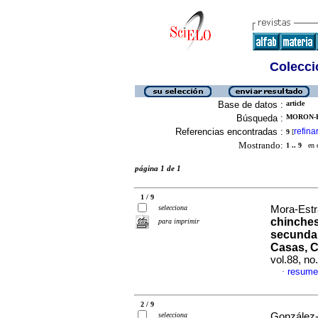
Colecció
Base de datos :
article
Búsqueda :
MORON-R
Referencias encontradas :
refina
9
[
Mostrando:
1 .. 9
en el
página 1 de 1
1 / 9
selecciona
Mora-Estra
chinches
para imprimir
secundar
Casas, C
vol.88, n
resume
·
2 / 9
selecciona
González-