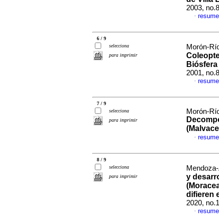
2003, no.
resume
·
6 / 9
selecciona
Morón-Río
Coleopte
para imprimir
Biósfera
2001, no.
resume
·
7 / 9
Morón-Río
selecciona
Decomposi
para imprimir
(Malvace
resume
·
8 / 9
selecciona
Mendoza-A
y desarr
para imprimir
(Morace
difieren
2020, no.
resume
·