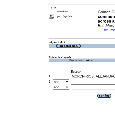
9 / 9
selecciona
Gómez-Cor
communit
para imprimir
across 
Bot. Mex
,
resume
·
página 1 de 1
Refinar la búsqueda
Base de datos :
article
Buscar
1
2
3