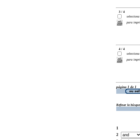
3 / 4
selecciona
para impr
4 / 4
selecciona
para impr
página 1 de 1
Refinar la búsqu
1
2