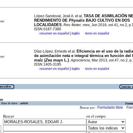
TASA DE ASIMILACIÓN N
López-Sandoval, José A. et al.
RENDIMIENTO DE
Physalis
BAJO CULTIVO EN DOS
imir
LOCALIDADES
.
Rev. fitotec. mex
, Jun 2018, vol.41, no.2, p
ISSN 0187-7380
|
resumen en español
inglés
texto en español
·
·
Eficiencia en el uso de la radi
Díaz-López, Ernesto et al.
de asimilación neta e integral térmica en función del 
imir
maíz (
Zea mays
L.)
.
Agrociencia
, Mar 2013, vol.47, no.2, p
ISSN 1405-3195
|
resumen en español
inglés
texto en español
·
·
eda
Base de datos :
article
Formu
Formulario libre
For
Buscar por :
Buscar
en el campo