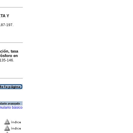
ETA Y
.187-197.
ación, tasa
fósforo en
.135-146.
lario avanzado
mulario básico