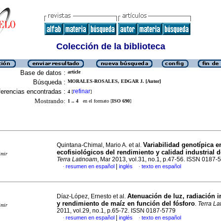
Colección de la biblioteca
Base de datos :
article
Búsqueda :
MORALES-ROSALES, EDGAR J. [Autor]
erencias encontradas :
refinar
4
[
]
Mostrando:
1 .. 4
en el formato [
ISO 690
]
Variabilidad genotípica e
Quintana-Chimal, Mario A. et al.
ecofisiológicos del rendimiento y calidad industrial 
imir
Terra Latinoam
, Mar 2013, vol.31, no.1, p.47-56. ISSN 0187-
|
resumen en español
inglés
texto en español
·
·
Atenuación de luz, radiación i
Díaz-López, Ernesto et al.
y rendimiento de maíz en función del fósforo
.
Terra La
imir
2011, vol.29, no.1, p.65-72. ISSN 0187-5779
|
resumen en español
inglés
texto en español
·
·