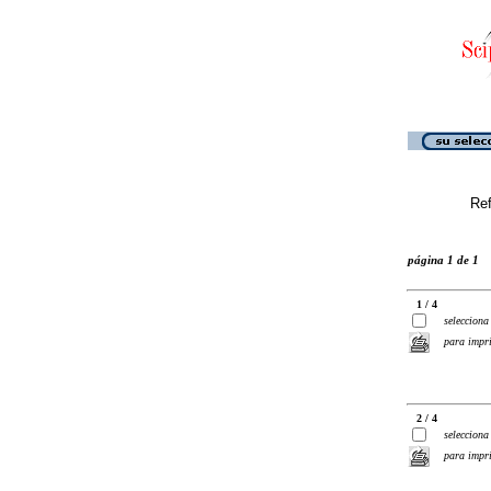
Ref
página 1 de 1
1 / 4
selecciona
para impr
2 / 4
selecciona
para impr