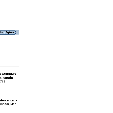
n atributos
de canola
.
5779
nterceptada
tinoam
, Mar