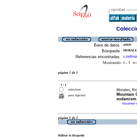
Colecció
Base de datos :
article
Búsqueda :
MORALES
Referencias encontradas :
refina
1
[
Mostrando:
1 .. 1
en el
página 1 de 1
1 / 1
selecciona
Morales, Ric
Mountain C
para imprimir
endemism
resumen e
·
página 1 de 1
Refinar la búsqueda