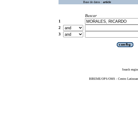
Base de datos :
article
Buscar
1
2
3
Search engin
BIREME/OPS/OMS - Centro Latinoameri