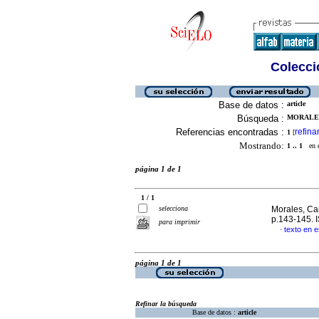
Colecció
Base de datos :
article
Búsqueda :
MORALES
Referencias encontradas :
refina
1
[
Mostrando:
1 .. 1
en el
página 1 de 1
1 / 1
selecciona
Morales, C
p.143-145.
para imprimir
texto en 
·
página 1 de 1
Refinar la búsqueda
Base de datos :
article