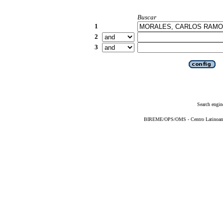
Buscar
1
2
3
Search engin
BIREME/OPS/OMS - Centro Latinoameri