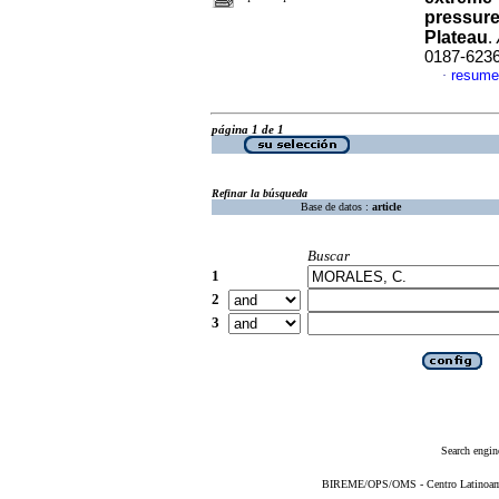
pressure
Plateau
.
0187-623
resume
·
página 1 de 1
Refinar la búsqueda
Base de datos :
article
Buscar
1
2
3
Search engin
BIREME/OPS/OMS - Centro Latinoameri