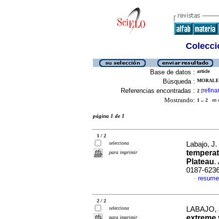
Colecció
Base de datos :
article
Búsqueda :
MORALES,
Referencias encontradas :
refina
2
[
Mostrando:
1 .. 2
en el
página 1 de 1
1 / 2
selecciona
Labajo, J. 
temperat
para imprimir
Plateau
.
0187-623
resume
·
2 / 2
selecciona
LABAJO, J.
extreme 
para imprimir