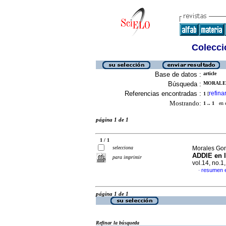
Colecció
Base de datos :
article
Búsqueda :
MORALES
Referencias encontradas :
refina
1
[
Mostrando:
1 .. 1
en el
página 1 de 1
1 / 1
selecciona
Morales Gon
ADDIE en l
para imprimir
vol.14, no.
resumen 
·
página 1 de 1
Refinar la búsqueda