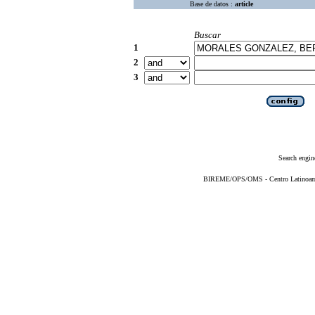
Base de datos :
article
Buscar
1
2
3
Search engin
BIREME/OPS/OMS - Centro Latinoameri