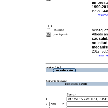
empresas
1990-20
ISSN 244
resume
·
6 / 6
Velázquez
selecciona
Alfredo a
para imprimir
causalida
solicitu
mecanism
2017, vol
resume
·
página 1 de 1
Refinar la búsqueda
Base de datos :
article
Buscar
1
2