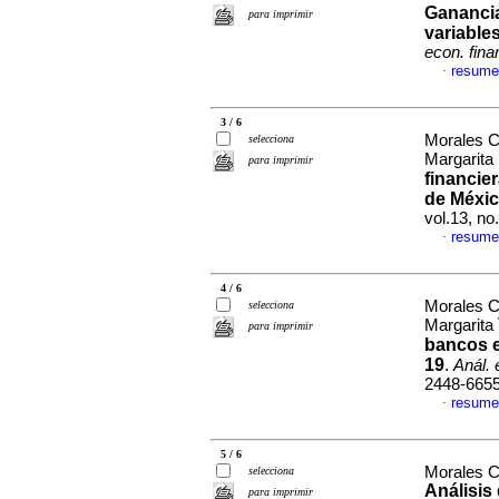
Gananci
para imprimir
variable
econ. fina
resume
·
3 / 6
Morales C
selecciona
Margarita
para imprimir
financie
de Méxi
vol.13, n
resume
·
4 / 6
Morales C
selecciona
Margarita
para imprimir
bancos e
19
.
Anál. 
2448-665
resume
·
5 / 6
Morales C
selecciona
Análisis
para imprimir