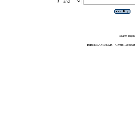
3
Search engin
BIREME/OPS/OMS - Centro Latinoameri