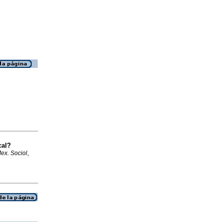
cal?
ex. Sociol
,