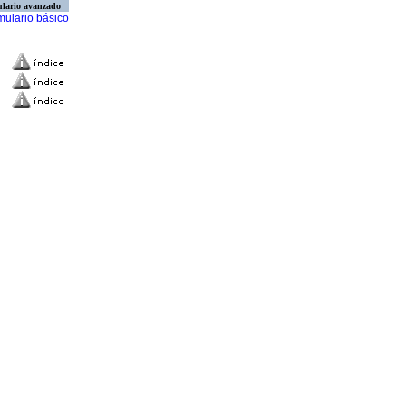
lario avanzado
mulario básico