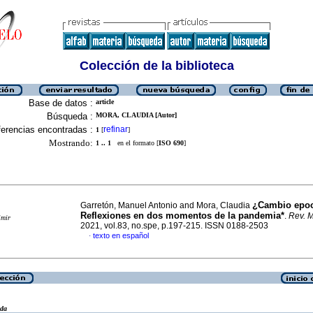
Colección de la biblioteca
Base de datos :
article
Búsqueda :
MORA, CLAUDIA [Autor]
erencias encontradas :
refinar
1
[
]
Mostrando:
1 .. 1
en el formato [
ISO 690
]
¿Cambio epo
Garretón, Manuel Antonio and Mora, Claudia
Reflexiones en dos momentos de la pandemia*
.
Rev. M
imir
2021, vol.83, no.spe, p.197-215. ISSN 0188-2503
texto en español
·
eda