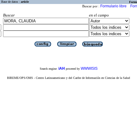
Base de datos :
article
Formu
Formulario libre
For
Buscar por :
Buscar
en el campo
iAH
WWWISIS
Search engine:
powered by
BIREME/OPS/OMS - Centro Latinoamericano y del Caribe de Información en Ciencias de la Salud