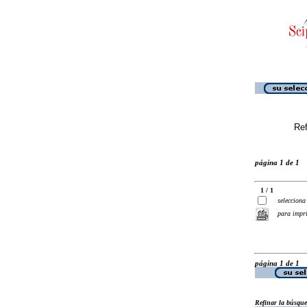
Ref
página 1 de 1
1 / 1
selecciona
para impr
página 1 de 1
Refinar la búsqu