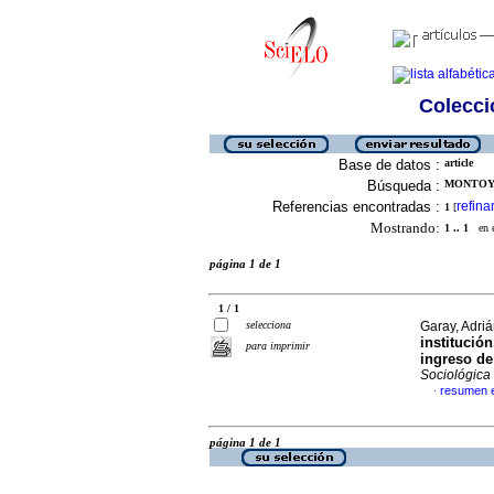
Colecció
Base de datos :
article
Búsqueda :
MONTOYA,
Referencias encontradas :
refina
1
[
Mostrando:
1 .. 1
en el
página 1 de 1
1 / 1
selecciona
Garay, Adriá
institució
para imprimir
ingreso de
Sociológica
resumen 
·
página 1 de 1