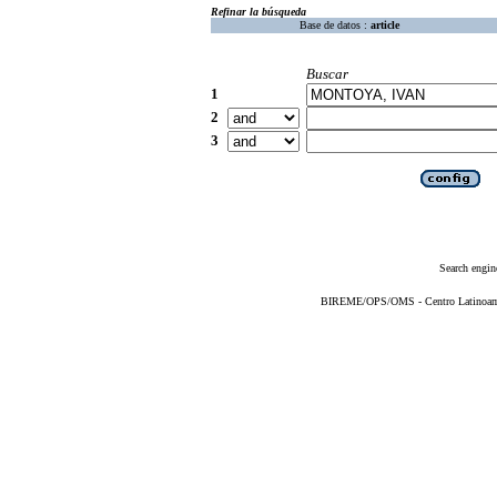
Refinar la búsqueda
Base de datos :
article
Buscar
1
2
3
Search engin
BIREME/OPS/OMS - Centro Latinoameri