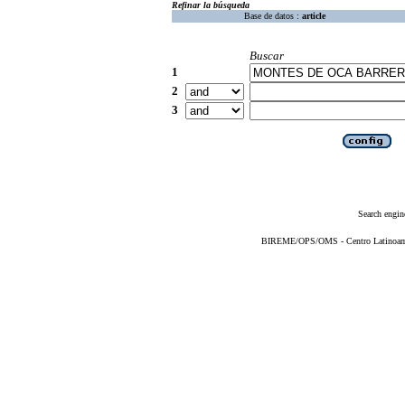
Refinar la búsqueda
Base de datos :
article
Buscar
1
2
3
Search engin
BIREME/OPS/OMS - Centro Latinoameri