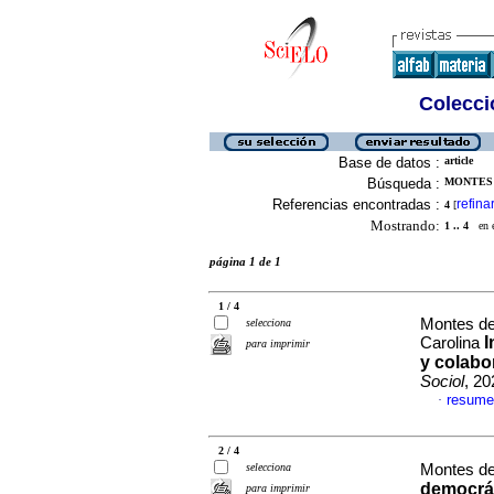
Colecció
Base de datos :
article
Búsqueda :
MONTES 
Referencias encontradas :
refina
4
[
Mostrando:
1 .. 4
en el
página 1 de 1
1 / 4
Montes de
selecciona
I
Carolina
para imprimir
y colabo
Sociol
, 20
resume
·
2 / 4
selecciona
Montes de
democrát
para imprimir