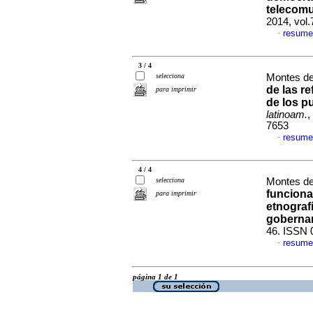
telecomu
2014, vol
resume
·
3 / 4
selecciona
Montes de
de las r
para imprimir
de los p
latinoam.
,
7653
resume
·
4 / 4
selecciona
Montes de
funciona
para imprimir
etnograf
goberna
46. ISSN 
resume
·
página 1 de 1