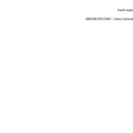
Search engin
BIREME/OPS/OMS - Centro Latinoameri