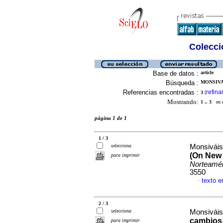
Colecció
Base de datos :
article
Búsqueda :
MONSIVAI
Referencias encontradas :
refina
3
[
Mostrando:
1 .. 3
en el
página 1 de 1
1 / 3
selecciona
Monsiváis
(On New 
para imprimir
Norteamér
3550
texto e
·
2 / 3
selecciona
Monsiváis
cambios,
para imprimir