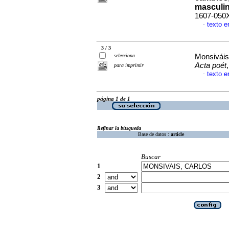
masculi
1607-050
texto e
·
3 / 3
selecciona
Monsiváis
Acta poét
para imprimir
texto e
·
página 1 de 1
Refinar la búsqueda
Base de datos :
article
Buscar
1
2
3