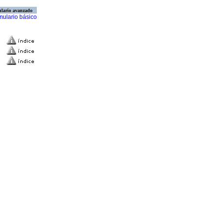
lario avanzado
mulario básico