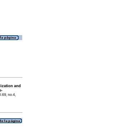
lization and
e-
l.69, no.4,