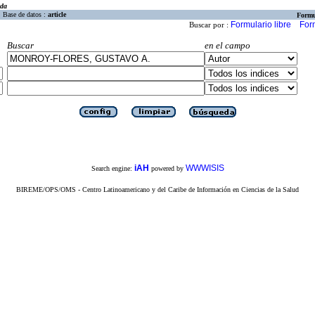
eda
Base de datos :
article
Formu
Formulario libre
For
Buscar por :
Buscar
en el campo
iAH
WWWISIS
Search engine:
powered by
BIREME/OPS/OMS - Centro Latinoamericano y del Caribe de Información en Ciencias de la Salud