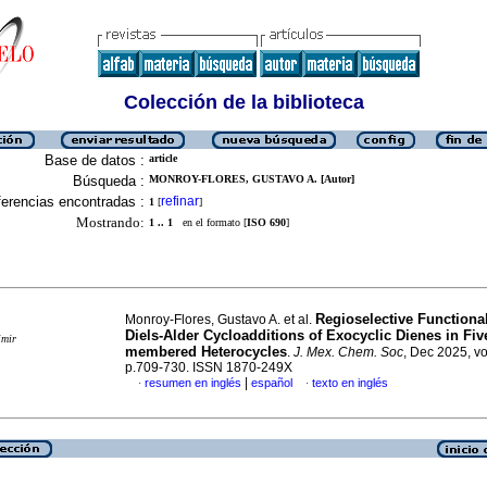
Colección de la biblioteca
Base de datos :
article
Búsqueda :
MONROY-FLORES, GUSTAVO A. [Autor]
erencias encontradas :
refinar
1
[
]
Mostrando:
1 .. 1
en el formato [
ISO 690
]
Regioselective Functiona
Monroy-Flores, Gustavo A. et al.
Diels-Alder Cycloadditions of Exocyclic Dienes in Fiv
imir
membered Heterocycles
.
J. Mex. Chem. Soc
, Dec 2025, vo
p.709-730. ISSN 1870-249X
|
resumen en inglés
español
texto en inglés
·
·