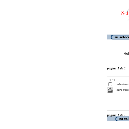
Ref
página 1 de 1
1 / 1
selecciona
para impr
página 1 de 1