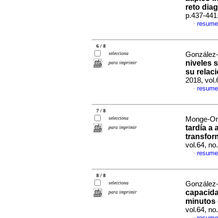
reto dia
p.437-441
resume
·
6 / 8
selecciona
González-
niveles 
para imprimir
su relac
2018, vol
resume
·
7 / 8
selecciona
Monge-Orte
tardía a
para imprimir
transfor
vol.64, n
resume
·
8 / 8
selecciona
González-
capacida
para imprimir
minutos
vol.64, n
resume