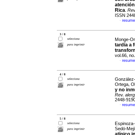
atención
Rica
.
Rev
ISSN 244
resume
·
3 / 8
selecciona
Monge-Orte
tardía a
para imprimir
transfor
vol.66, n
resume
·
4 / 8
González-
selecciona
Ortega, O
para imprimir
y no inm
Rev. alerg
2448-919
resume
·
5 / 8
Espinoza-
selecciona
Sedó-Mejí
para imprimir
atípico 