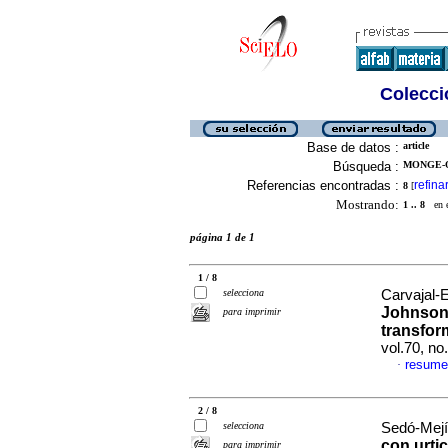
Colecció
Base de datos :
article
Búsqueda :
MONGE-O
Referencias encontradas :
refina
8
[
Mostrando:
1 .. 8
en el
página 1 de 1
1 / 8
selecciona
Carvajal-E
Johnson 
para imprimir
transform
vol.70, n
resume
·
2 / 8
selecciona
Sedó-Mejía
con urtic
para imprimir