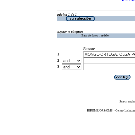
·
página 1 de 1
Refinar la búsqueda
Base de datos :
article
Buscar
1
2
3
Search engin
BIREME/OPS/OMS - Centro Latinoameri