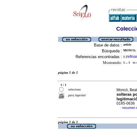
Colecció
Base de datos :
article
Búsqueda :
MONCO, 
Referencias encontradas :
refina
1
[
Mostrando:
1 .. 1
en el
página 1 de 1
1 / 1
selecciona
Moncó, Beatr
solteras p
para imprimir
legitimaci
0185-0636
resumen 
·
página 1 de 1