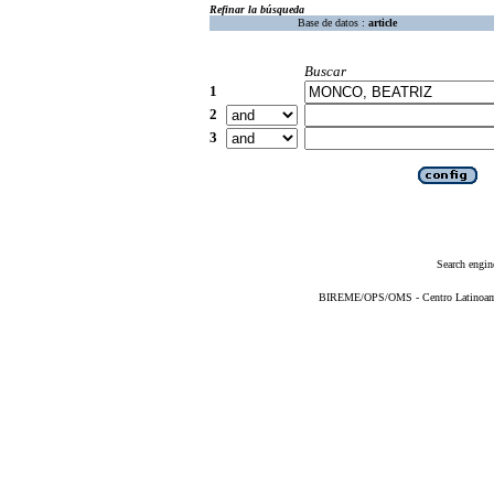
Refinar la búsqueda
Base de datos :
article
Buscar
1
2
3
Search engin
BIREME/OPS/OMS - Centro Latinoameri