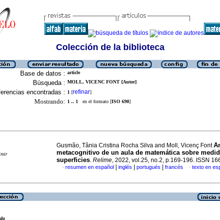
Colección de la biblioteca
Base de datos :
article
Búsqueda :
MOLL, VICENC FONT [Autor]
erencias encontradas :
refinar
1
[
]
Mostrando:
1 .. 1
en el formato [
ISO 690
]
An
Gusmão, Tânia Cristina Rocha Silva and Moll, Vicenç Font
metacognitivo de un aula de matemática sobre medid
imir
superficies
.
Relime
, 2022, vol.25, no.2, p.169-196. ISSN 1
|
|
|
resumen en español
inglés
portugués
francés
texto en es
·
·
eda