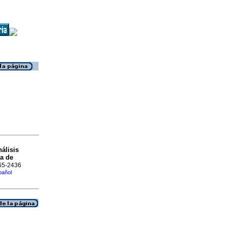
álisis
a de
665-2436
pañol