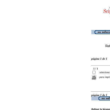
Ref
página 1 de 1
1 / 1
selecciona
para impr
página 1 de 1
Refinar la búsqu