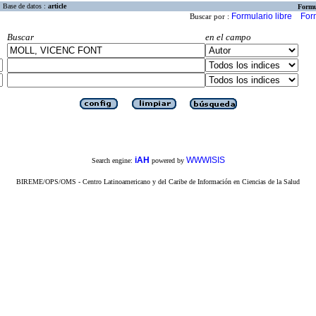
Base de datos :
article
Formu
Formulario libre
For
Buscar por :
Buscar
en el campo
iAH
WWWISIS
Search engine:
powered by
BIREME/OPS/OMS - Centro Latinoamericano y del Caribe de Información en Ciencias de la Salud