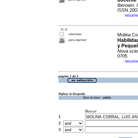
Iberoam. 
ISSN 200
resume
·
3 / 3
selecciona
Molina Cor
Habilida
para imprimir
y Peque
Nova scie
0705
resume
·
página 1 de 1
Refinar la búsqueda
Base de datos :
article
Buscar
1
2
3