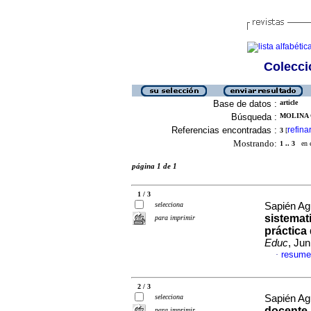
Colecció
Base de datos :
article
Búsqueda :
MOLINA 
Referencias encontradas :
refina
3
[
Mostrando:
1 .. 3
en el
página 1 de 1
1 / 3
selecciona
Sapién Agui
sistemat
para imprimir
práctica
Educ
, Ju
resume
·
2 / 3
selecciona
Sapién Agui
docente 
para imprimir