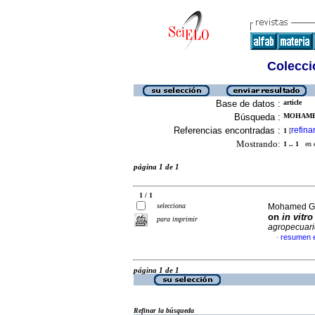
Colecció
Base de datos :
article
Búsqueda :
MOHAMED
Referencias encontradas :
refina
1
[
Mostrando:
1 .. 1
en el
página 1 de 1
1 / 1
selecciona
Mohamed Go
on
in vitro
para imprimir
agropecuari
resumen e
·
página 1 de 1
Refinar la búsqueda