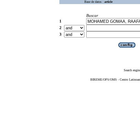
Base de datos :
article
Buscar
1
2
3
Search engin
BIREME/OPS/OMS - Centro Latinoameri