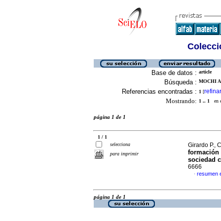
Colecció
Base de datos :
article
Búsqueda :
MOCHI A
Referencias encontradas :
refina
1
[
Mostrando:
1 .. 1
en el
página 1 de 1
1 / 1
selecciona
Girardo P.,
formación 
para imprimir
sociedad c
6666
resumen 
·
página 1 de 1