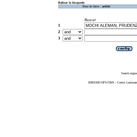
Refinar la búsqueda
Base de datos :
article
Buscar
1
2
3
Search engin
BIREME/OPS/OMS - Centro Latinoameri