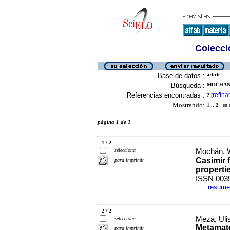
Colecció
Base de datos :
article
Búsqueda :
MOCHAN, 
Referencias encontradas :
refina
2
[
Mostrando:
1 .. 2
en el
página 1 de 1
1 / 2
selecciona
Mochán, W.
Casimir f
para imprimir
properti
ISSN 003
resume
·
2 / 2
Meza, Uli
selecciona
Metamate
para imprimir