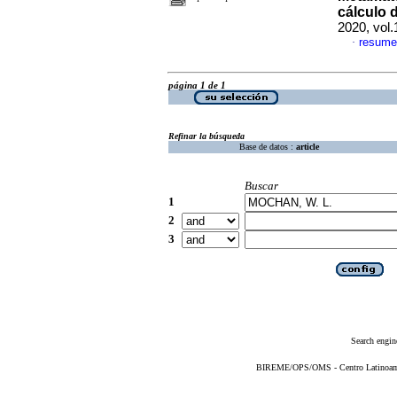
cálculo 
2020, vol
resume
·
página 1 de 1
Refinar la búsqueda
Base de datos :
article
Buscar
1
2
3
Search engin
BIREME/OPS/OMS - Centro Latinoameri