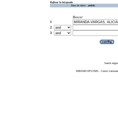
Refinar la búsqueda
Base de datos :
article
Buscar
1
2
3
Search engin
BIREME/OPS/OMS - Centro Latinoameri