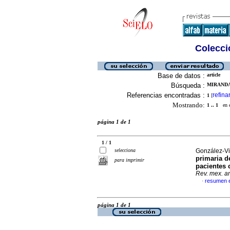
Colecció
Base de datos :
article
Búsqueda :
MIRANDA-
Referencias encontradas :
refina
1
[
Mostrando:
1 .. 1
en el
página 1 de 1
1 / 1
selecciona
González-Vi
primaria 
para imprimir
pacientes 
Rev. mex. an
resumen 
·
página 1 de 1