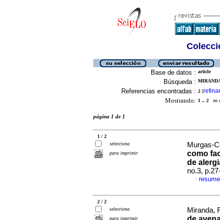
Colecció
Base de datos :
article
Búsqueda :
MIRANDA
Referencias encontradas :
refina
2
[
Mostrando:
1 .. 2
en el
página 1 de 1
1 / 2
selecciona
Murgas-Ce
como fac
para imprimir
de alerg
no.3, p.2
resume
·
2 / 2
selecciona
Miranda, R
de avena
para imprimir