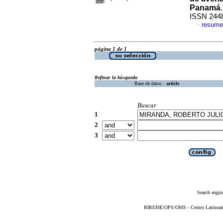
Panamá
ISSN 244
resume
·
página 1 de 1
Refinar la búsqueda
Base de datos :
article
Buscar
1
2
3
Search engin
BIREME/OPS/OMS - Centro Latinoameri