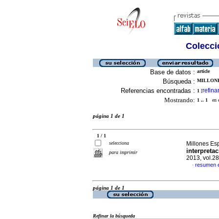
Colecció
Base de datos :
article
Búsqueda :
MILLONE
Referencias encontradas :
refina
1
[
Mostrando:
1 .. 1
en el
página 1 de 1
1 / 1
selecciona
Millones Es
interpreta
para imprimir
2013, vol.2
resumen 
·
página 1 de 1
Refinar la búsqueda