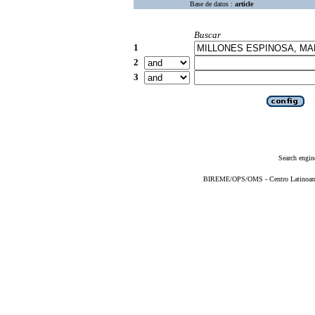
Base de datos :
article
Buscar
1
2
3
Search engin
BIREME/OPS/OMS - Centro Latinoameri