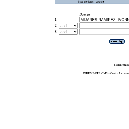
Base de datos :
article
Buscar
1
2
3
Search engin
BIREME/OPS/OMS - Centro Latinoameri