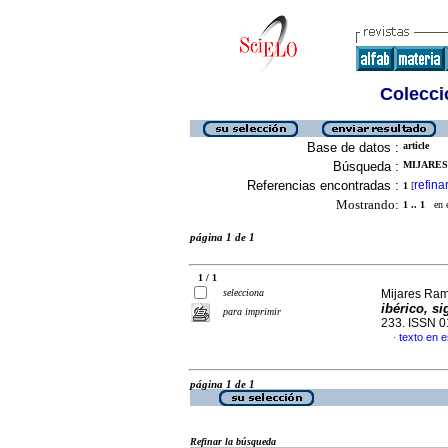
Colecció
Base de datos :
article
Búsqueda :
MIJARES
Referencias encontradas :
refina
1
[
Mostrando:
1 .. 1
en el
página 1 de 1
1 / 1
selecciona
Mijares Ram
ibérico, si
para imprimir
233. ISSN 
texto en 
·
página 1 de 1
Refinar la búsqueda