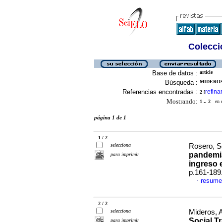
Colecció
Base de datos :
article
Búsqueda :
MIDEROS,
Referencias encontradas :
refina
2
[
Mostrando:
1 .. 2
en el
página 1 de 1
1 / 2
selecciona
Rosero, S
pandemia
para imprimir
ingreso 
p.161-189
resume
·
2 / 2
selecciona
Mideros, 
Social T
para imprimir