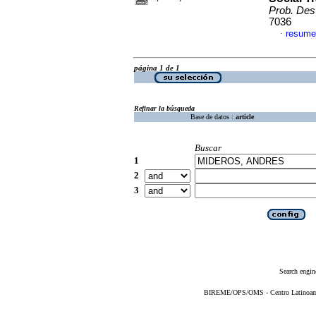
Prob. Des
7036
resume
·
página 1 de 1
Refinar la búsqueda
Base de datos :
article
Buscar
1
2
3
Search engin
BIREME/OPS/OMS - Centro Latinoameri