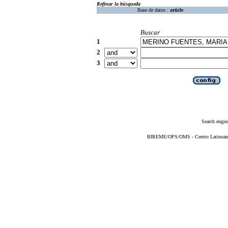
Refinar la búsqueda
Base de datos :
article
Buscar
1
2
3
Search engin
BIREME/OPS/OMS - Centro Latinoameri