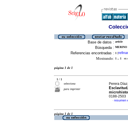
Colecció
Base de datos :
article
Búsqueda :
MERINO 
Referencias encontradas :
refina
1
[
Mostrando:
1 .. 1
en el
página 1 de 1
1 / 1
Perera Díaz
selecciona
Esclavitud
para imprimir
microhisto
0188-2503
resumen 
·
página 1 de 1