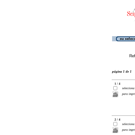
Ref
página 1 de 1
1 / 4
selecciona
para impr
2 / 4
selecciona
para impr