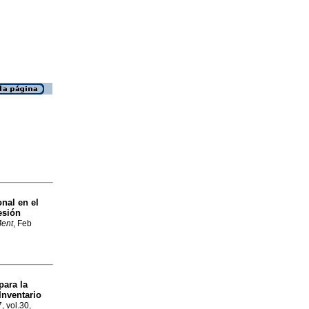
nal en el
esión
Ment
, Feb
para la
Inventario
, vol.30,