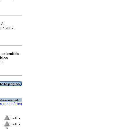
 A.
 Jun 2007,
 extendida
ibios
.
063
lario avanzado
mulario básico