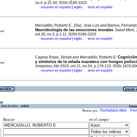
no.4, p.31-40. ISSN 0185-3325
|
resumen en español
inglés
texto en español
·
·
Mercadillo, Roberto E., Díaz, José Luis and Barrios, Fernando
Neurobiología de las emociones morales
.
Salud Ment
,
imir
vol.30, no.3, p.1-11. ISSN 0185-3325
|
resumen en español
inglés
texto en español
·
·
Cognición
Caynas Rojas, Seriad and Mercadillo, Roberto E.
y símbolos de la velada mazateca con hongos psiloc
imir
Andamios
, Abr 2024, vol.21, no.54, p.179-210. ISSN 1870-0
|
resumen en español
inglés
texto en español
·
·
eda
Base de datos :
article
Formu
Formulario libre
For
Buscar por :
Buscar
en el campo