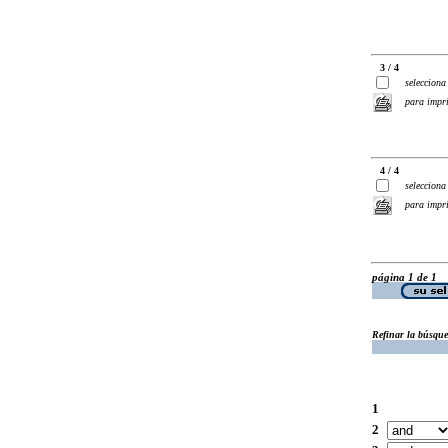
3 / 4
selecciona
para impr
4 / 4
selecciona
para impr
página 1 de 1
Refinar la búsqu
1
2