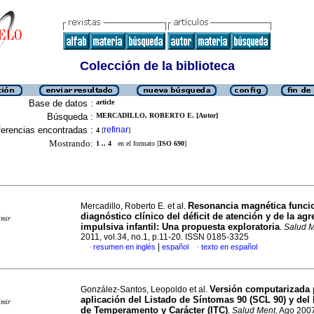
Colección de la biblioteca
Base de datos :
article
Búsqueda :
MERCADILLO, ROBERTO E. [Autor]
erencias encontradas :
refinar
4
[
]
Mostrando:
1 .. 4
en el formato [
ISO 690
]
Resonancia magnética funcio
Mercadillo, Roberto E. et al.
diagnóstico clínico del déficit de atención y de la agr
imir
impulsiva infantil
:
Una propuesta exploratoria
.
Salud 
2011, vol.34, no.1, p.11-20. ISSN 0185-3325
|
resumen en inglés
español
texto en español
·
·
Versión computarizada 
González-Santos, Leopoldo et al.
aplicación del Listado de Síntomas 90 (SCL 90) y del 
imir
de Temperamento y Carácter (ITC)
.
Salud Ment
, Ago 2007