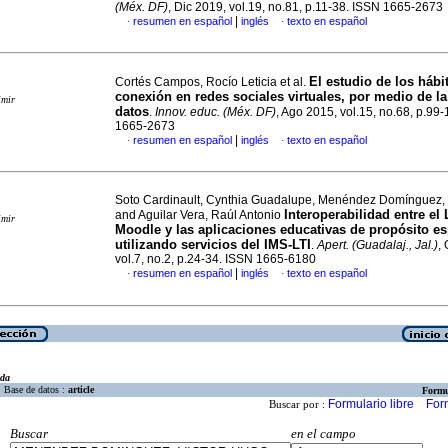
(Méx. DF)
, Dic 2019, vol.19, no.81, p.11-38. ISSN 1665-2673
|
resumen en español
inglés
texto en español
·
·
El estudio de los hábi
Cortés Campos, Rocío Leticia et al.
conexión en redes sociales virtuales, por medio de la
imir
datos
.
Innov. educ. (Méx. DF)
, Ago 2015, vol.15, no.68, p.99
1665-2673
|
resumen en español
inglés
texto en español
·
·
Soto Cardinault, Cynthia Guadalupe, Menéndez Domínguez, 
Interoperabilidad entre el
and Aguilar Vera, Raúl Antonio
imir
Moodle y las aplicaciones educativas de propósito es
utilizando servicios del IMS-LTI
.
Apert. (Guadalaj., Jal.)
,
vol.7, no.2, p.24-34. ISSN 1665-6180
|
resumen en español
inglés
texto en español
·
·
eda
Base de datos :
article
Formu
Formulario libre
For
Buscar por :
Buscar
en el campo