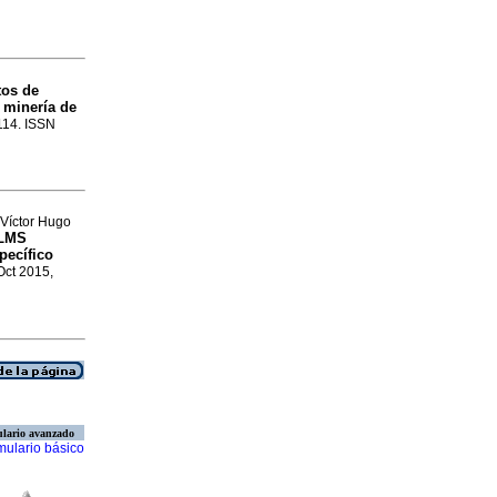
tos de
 minería de
-114. ISSN
Víctor Hugo
 LMS
pecífico
 Oct 2015,
lario avanzado
mulario básico