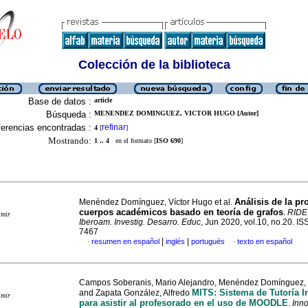
Colección de la biblioteca
Base de datos :
article
Búsqueda :
MENENDEZ DOMINGUEZ, VICTOR HUGO [Autor]
erencias encontradas :
refinar
4
[
]
Mostrando:
1 .. 4
en el formato [
ISO 690
]
Análisis de la p
Menéndez Domínguez, Víctor Hugo et al.
cuerpos académicos basado en teoría de grafos
.
RIDE.
imir
Iberoam. Investig. Desarro. Educ
, Jun 2020, vol.10, no.20. I
7467
|
|
resumen en español
inglés
portugués
texto en español
·
·
Campos Soberanis, Mario Alejandro, Menéndez Domínguez, 
MITS: Sistema de Tutoría In
and Zapata González, Alfredo
imir
para asistir al profesorado en el uso de MOODLE
.
Inno