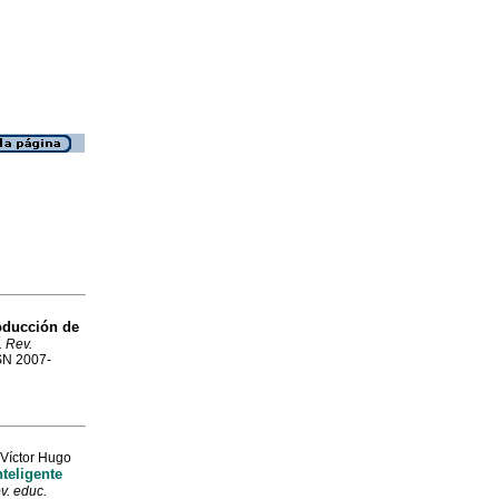
roducción de
 Rev.
SSN 2007-
Víctor Hugo
teligente
v. educ.