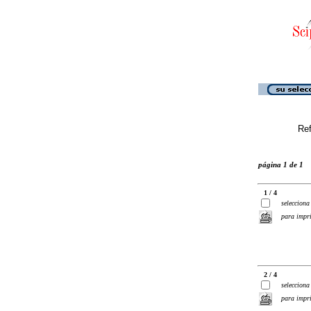
Ref
página 1 de 1
1 / 4
selecciona
para impr
2 / 4
selecciona
para impr