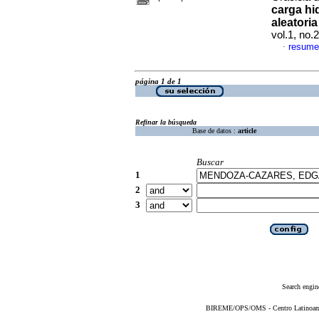
carga hi
aleatori
vol.1, no.
resume
·
página 1 de 1
Refinar la búsqueda
Base de datos :
article
Buscar
1
2
3
Search engin
BIREME/OPS/OMS - Centro Latinoameri