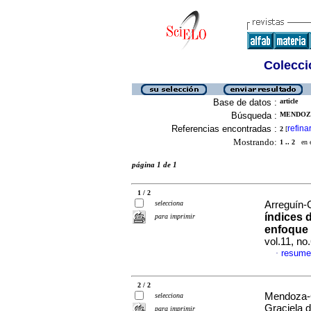
Colecció
Base de datos :
article
Búsqueda :
MENDOZA
Referencias encontradas :
refina
2
[
Mostrando:
1 .. 2
en el
página 1 de 1
1 / 2
selecciona
Arreguín-C
índices 
para imprimir
enfoque 
vol.11, n
resume
·
2 / 2
Mendoza-C
selecciona
Graciela 
para imprimir