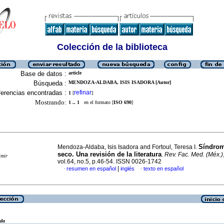
Colección de la biblioteca
Base de datos :
article
Búsqueda :
MENDOZA-ALDABA, ISIS ISADORA [Autor]
erencias encontradas :
refinar
1
[
]
Mostrando:
1 .. 1
en el formato [
ISO 690
]
Síndrom
Mendoza-Aldaba, Isis Isadora and Fortoul, Teresa I.
seco. Una revisión de la literatura
.
Rev. Fac. Med. (Méx.)
imir
vol.64, no.5, p.46-54. ISSN 0026-1742
|
resumen en español
inglés
texto en español
·
·
eda