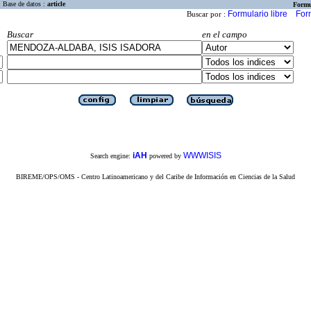
Base de datos :
article
Formu
Formulario libre
For
Buscar por :
Buscar
en el campo
iAH
WWWISIS
Search engine:
powered by
BIREME/OPS/OMS - Centro Latinoamericano y del Caribe de Información en Ciencias de la Salud