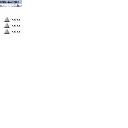
lario avanzado
mulario básico