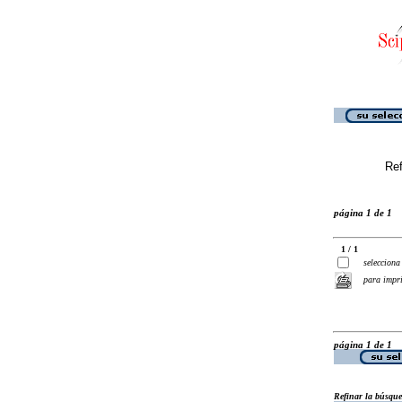
Ref
página 1 de 1
1 / 1
selecciona
para impr
página 1 de 1
Refinar la búsqu