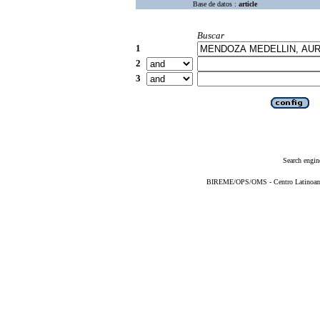
Base de datos :
article
Buscar
1
2
3
Search engin
BIREME/OPS/OMS - Centro Latinoameri