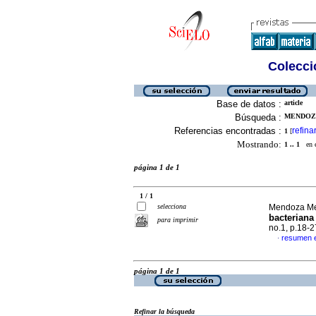
Colecció
Base de datos :
article
Búsqueda :
MENDOZA
Referencias encontradas :
refina
1
[
Mostrando:
1 .. 1
en el
página 1 de 1
1 / 1
selecciona
Mendoza Med
bacteriana 
para imprimir
no.1, p.18-
resumen 
·
página 1 de 1
Refinar la búsqueda