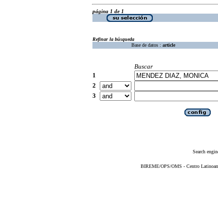
página 1 de 1
Refinar la búsqueda
Base de datos :
article
Buscar
1
2
3
Search engin
BIREME/OPS/OMS - Centro Latinoameri