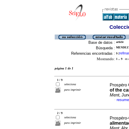
Colecció
Base de datos :
article
Búsqueda :
MENDEZ 
Referencias encontradas :
refina
9
[
Mostrando:
1 .. 9
en el
página 1 de 1
1 / 9
selecciona
Prospéro 
of the c
para imprimir
Ment
, Jun
resume
·
2 / 9
selecciona
Prospéro-
alimenta
para imprimir
Ment
, Abr