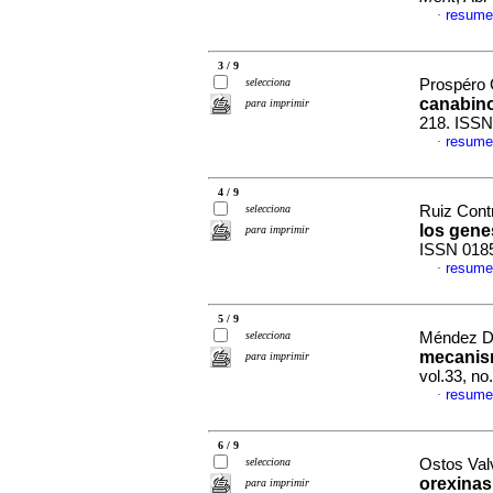
resume
·
3 / 9
selecciona
Prospéro 
canabin
para imprimir
218. ISSN
resume
·
4 / 9
selecciona
Ruiz Contr
los gene
para imprimir
ISSN 018
resume
·
5 / 9
selecciona
Méndez Dí
mecanis
para imprimir
vol.33, n
resume
·
6 / 9
selecciona
Ostos Valv
orexinas
para imprimir