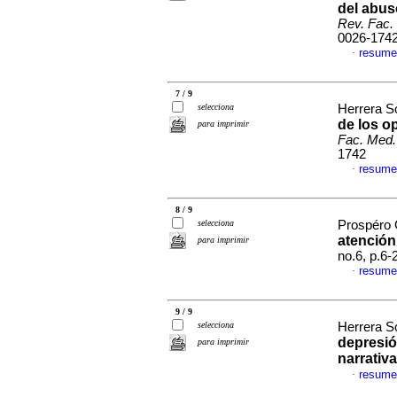
del abus
Rev. Fac.
0026-174
resume
·
7 / 9
selecciona
Herrera So
de los op
para imprimir
Fac. Med.
1742
resume
·
8 / 9
selecciona
Prospéro 
atención
para imprimir
no.6, p.6
resume
·
9 / 9
selecciona
Herrera So
depresió
para imprimir
narrativa
resume
·