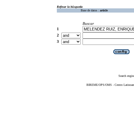
Refinar la búsqueda
Base de datos :
article
Buscar
1
2
3
Search engin
BIREME/OPS/OMS - Centro Latinoameri