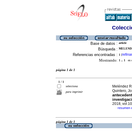
Colecció
Base de datos :
article
Búsqueda :
MELENDE
Referencias encontradas :
refina
1
[
Mostrando:
1 .. 1
en el
página 1 de 1
1 / 1
Meléndez Ru
selecciona
Quintero, J
para imprimir
antecedent
investigac
2018, vol.1
resumen 
·
página 1 de 1