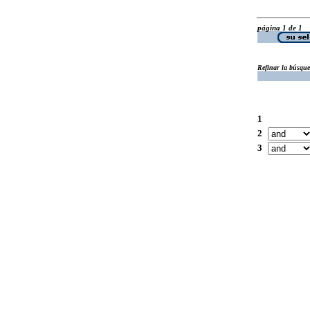
página 1 de 1
Refinar la búsqu
1
2
3