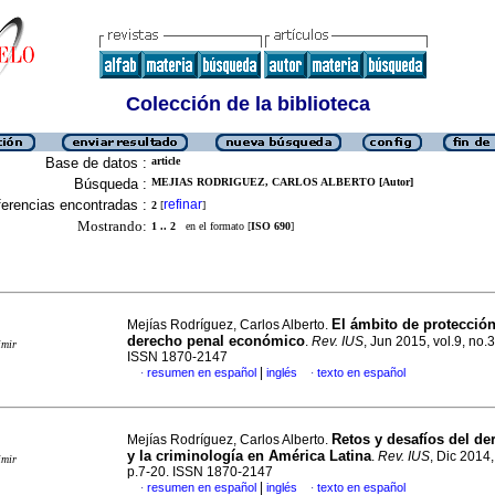
Colección de la biblioteca
Base de datos :
article
Búsqueda :
MEJIAS RODRIGUEZ, CARLOS ALBERTO [Autor]
erencias encontradas :
refinar
2
[
]
Mostrando:
1 .. 2
en el formato [
ISO 690
]
El ámbito de protección
Mejías Rodríguez, Carlos Alberto.
derecho penal económico
.
Rev. IUS
, Jun 2015, vol.9, no.
imir
ISSN 1870-2147
|
resumen en español
inglés
texto en español
·
·
Retos y desafíos del de
Mejías Rodríguez, Carlos Alberto.
y la criminología en América Latina
.
Rev. IUS
, Dic 2014,
imir
p.7-20. ISSN 1870-2147
|
resumen en español
inglés
texto en español
·
·