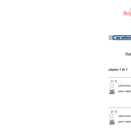
Ref
página 1 de 1
1 / 2
selecciona
para impr
2 / 2
selecciona
para impr