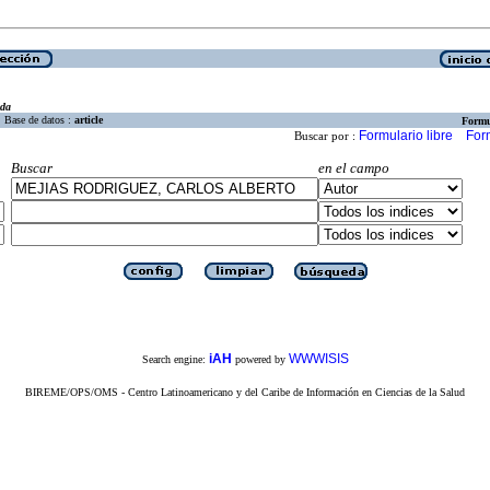
eda
Base de datos :
article
Formu
Formulario libre
For
Buscar por :
Buscar
en el campo
iAH
WWWISIS
Search engine:
powered by
BIREME/OPS/OMS - Centro Latinoamericano y del Caribe de Información en Ciencias de la Salud