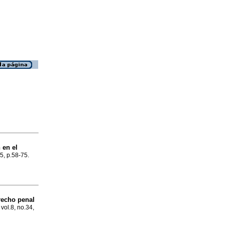
 en el
35, p.58-75.
recho penal
 vol.8, no.34,