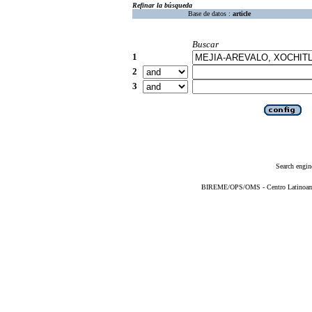
Refinar la búsqueda
Base de datos :
article
Buscar
1
2
3
Search engin
BIREME/OPS/OMS - Centro Latinoameri