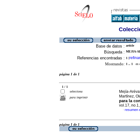
Colecció
Base de datos :
article
Búsqueda :
MEJIA-A
Referencias encontradas :
refina
1
[
Mostrando:
1 .. 1
en el
página 1 de 1
1 / 1
Mejía-Aréva
selecciona
Martínez, O
para imprimir
para la co
vol.17, no.
resumen 
·
página 1 de 1