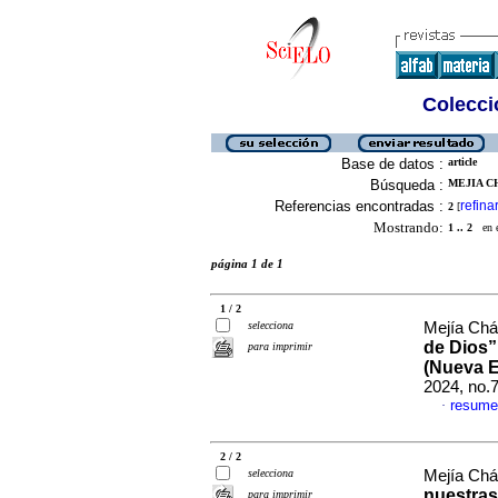
Colecció
Base de datos :
article
Búsqueda :
MEJIA CH
Referencias encontradas :
refina
2
[
Mostrando:
1 .. 2
en el
página 1 de 1
1 / 2
selecciona
Mejía Chá
de Dios”
para imprimir
(Nueva E
2024, no.
resume
·
2 / 2
selecciona
Mejía Chá
nuestras
para imprimir