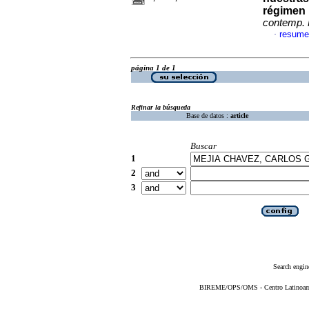
régimen 
contemp.
resume
·
página 1 de 1
Refinar la búsqueda
Base de datos :
article
Buscar
1
2
3
Search engin
BIREME/OPS/OMS - Centro Latinoameri