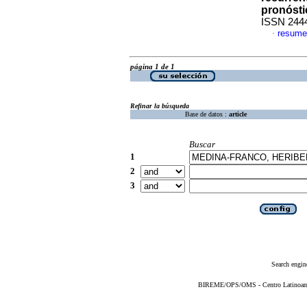
pronósti
ISSN 244
resume
·
página 1 de 1
Refinar la búsqueda
Base de datos :
article
Buscar
1
2
3
Search engin
BIREME/OPS/OMS - Centro Latinoameri