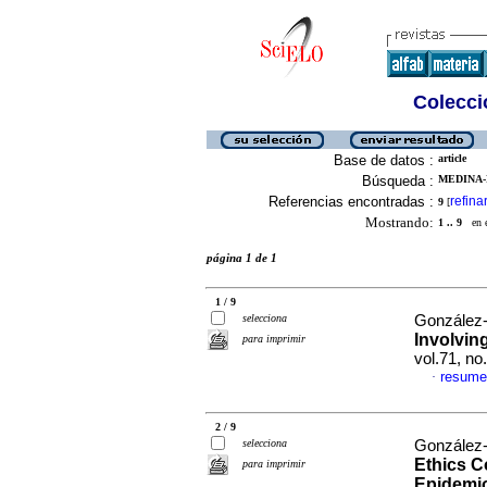
Colecció
Base de datos :
article
Búsqueda :
MEDINA-
Referencias encontradas :
refina
9
[
Mostrando:
1 .. 9
en el
página 1 de 1
1 / 9
selecciona
González-D
Involvin
para imprimir
vol.71, n
resume
·
2 / 9
selecciona
González-D
Ethics C
para imprimir
Epidemio