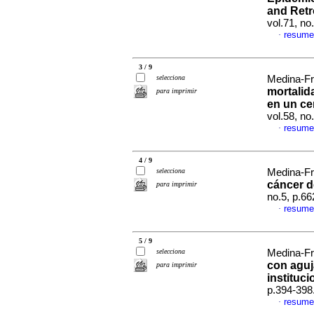
and Retr
vol.71, n
resume
·
3 / 9
selecciona
Medina-Fra
mortalid
para imprimir
en un ce
vol.58, no
resume
·
4 / 9
selecciona
Medina-Fra
cáncer d
para imprimir
no.5, p.6
resume
·
5 / 9
selecciona
Medina-Fra
con aguj
para imprimir
instituci
p.394-398
resume
·