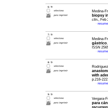
6 / 9
selecciona
Medina-Fra
biopsy i
para imprimir
clín.
, Feb 
resume
·
7 / 9
selecciona
Medina-Fr
gástrico
para imprimir
ISSN 256
resume
·
8 / 9
selecciona
Rodríguez-
anastomot
para imprimir
with ad
p.216-222
resume
·
9 / 9
selecciona
Vergara-F
para cán
para imprimir
recurrent