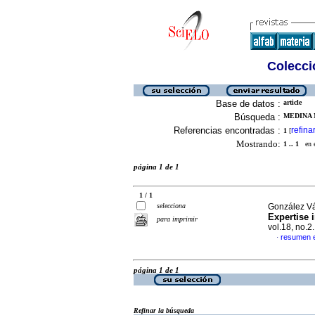
Colecció
Base de datos :
article
Búsqueda :
MEDINA 
Referencias encontradas :
refina
1
[
Mostrando:
1 .. 1
en el
página 1 de 1
1 / 1
selecciona
González Vá
Expertise
para imprimir
vol.18, no.
resumen e
·
página 1 de 1
Refinar la búsqueda