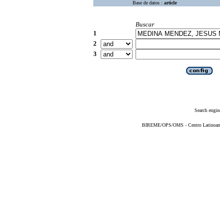
Base de datos :
article
Buscar
1
2
3
Search engin
BIREME/OPS/OMS - Centro Latinoameri