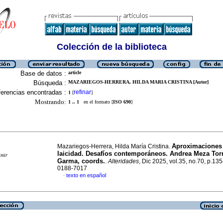
Colección de la biblioteca
Base de datos :
article
Búsqueda :
MAZARIEGOS-HERRERA, HILDA MARIA CRISTINA [Autor]
erencias encontradas :
refinar
1
[
]
Mostrando:
1 .. 1
en el formato [
ISO 690
]
Aproximaciones c
Mazariegos-Herrera, Hilda María Cristina.
laicidad. Desafíos contemporáneos. Andrea Meza Torr
imir
Garma, coords.
.
Alteridades
, Dic 2025, vol.35, no.70, p.13
0188-7017
texto en español
·