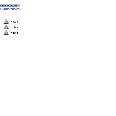
lario avanzado
mulario básico