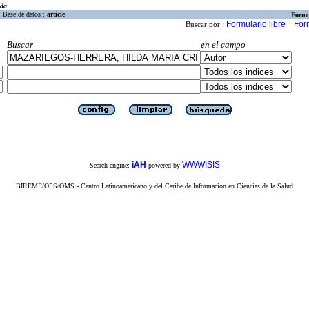
eda
Base de datos :
article
Formu
Formulario libre
For
Buscar por :
Buscar
en el campo
iAH
WWWISIS
Search engine:
powered by
BIREME/OPS/OMS - Centro Latinoamericano y del Caribe de Información en Ciencias de la Salud