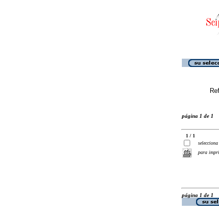
Ref
página 1 de 1
1 / 1
selecciona
para impr
página 1 de 1