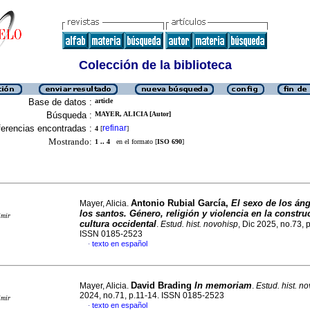
Colección de la biblioteca
Base de datos :
article
Búsqueda :
MAYER, ALICIA [Autor]
erencias encontradas :
refinar
4
[
]
Mostrando:
1 .. 4
en el formato [
ISO 690
]
Antonio Rubial García,
El sexo de los áng
Mayer, Alicia.
los santos. Género, religión y violencia en la constru
imir
cultura occidental
.
Estud. hist. novohisp
, Dic 2025, no.73, 
ISSN 0185-2523
texto en español
·
David Brading
In memoriam
Mayer, Alicia.
.
Estud. hist. n
2024, no.71, p.11-14. ISSN 0185-2523
imir
texto en español
·