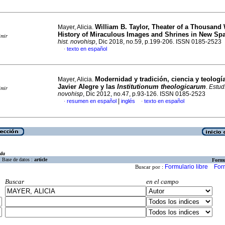
William B. Taylor, Theater of a Thousand
Mayer, Alicia.
History of Miraculous Images and Shrines in New Sp
imir
hist. novohisp
, Dic 2018, no.59, p.199-206. ISSN 0185-2523
texto en español
·
Modernidad y tradición, ciencia y teologí
Mayer, Alicia.
Javier Alegre y las
Institutionum theologicarum
.
Estud.
imir
novohisp
, Dic 2012, no.47, p.93-126. ISSN 0185-2523
|
resumen en español
inglés
texto en español
·
·
eda
Base de datos :
article
Formu
Formulario libre
For
Buscar por :
Buscar
en el campo