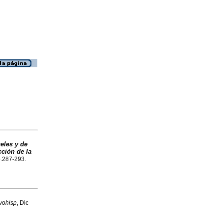
eles y de
cción de la
p.287-293.
ovohisp
, Dic