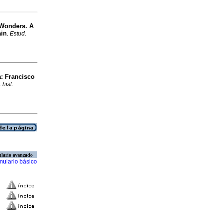
 Wonders. A
ain
.
Estud.
a
:
Francisco
 hist.
lario avanzado
mulario básico