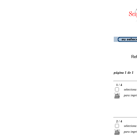
Ref
página 1 de 1
1 / 4
selecciona
para impr
2 / 4
selecciona
para impr