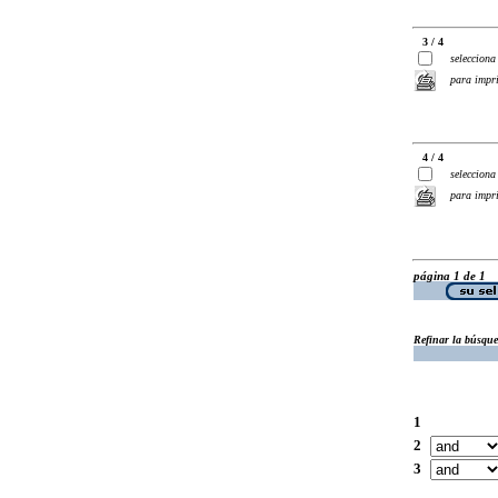
3 / 4
selecciona
para impr
4 / 4
selecciona
para impr
página 1 de 1
Refinar la búsqu
1
2
3