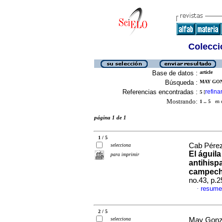
Colecció
Base de datos :
article
Búsqueda :
MAY GON
Referencias encontradas :
refina
5
[
Mostrando:
1 .. 5
en el
página 1 de 1
1 / 5
Cab Pérez
selecciona
El águil
para imprimir
antihisp
campech
no.43, p.
resume
·
2 / 5
selecciona
May Gonz