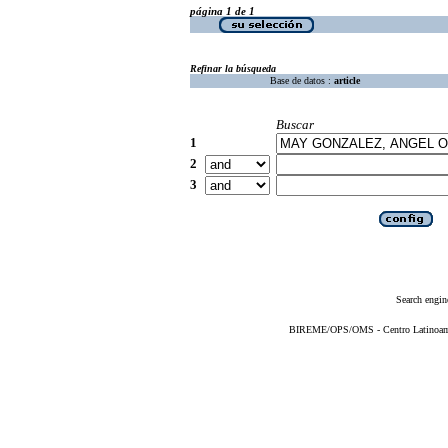
página 1 de 1
Refinar la búsqueda
Base de datos :
article
Buscar
1
2
3
Search engin
BIREME/OPS/OMS - Centro Latinoameri