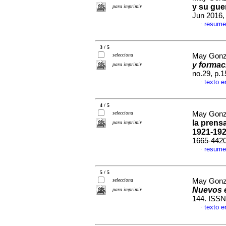
y su gue
para imprimir
Jun 2016,
resume
·
3 / 5
selecciona
May Gonz
y formac
para imprimir
no.29, p.
texto e
·
4 / 5
selecciona
May Gonz
la prens
para imprimir
1921-19
1665-442
resume
·
5 / 5
selecciona
May Gonz
Nuevos 
para imprimir
144. ISSN
texto e
·