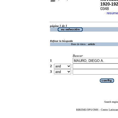
1920-19
0348
resume
·
página 1 de 1
Refinar la búsqueda
Base de datos :
article
Buscar
1
2
3
Search engin
BIREME/OPS/OMS - Centro Latinoameri