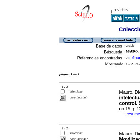
Colecció
Base de datos :
article
Búsqueda :
MAURO, D
Referencias encontradas :
refina
2
[
Mostrando:
1 .. 2
en el
página 1 de 1
1 / 2
selecciona
Mauro, Di
intelectu
para imprimir
control.
no.19, p.
resume
·
2 / 2
selecciona
Mauro, Di
Movilizac
para imprimir