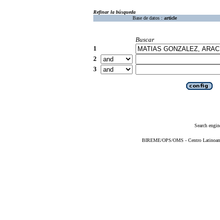
Refinar la búsqueda
Base de datos :
article
Buscar
1
2
3
Search engin
BIREME/OPS/OMS - Centro Latinoameri