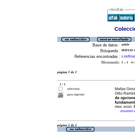
Colecció
Base de datos :
article
Búsqueda :
MATIAS 
Referencias encontradas :
refina
1
[
Mostrando:
1 .. 1
en el
página 1 de 1
1 / 1
Matías Gonzá
selecciona
Ortiz-Ramír
para imprimir
de opcione
fundament
mex. econ. 
resumen 
·
página 1 de 1