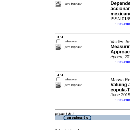
Dependen
para imprimir
accionar
mexican
ISSN 018
resume
·
3 / 4
Valdés, A
selecciona
Measurin
para imprimir
Approach
época
, 20
resume
·
4 / 4
Massa Rol
selecciona
Valuing 
para imprimir
copula-T
June 2019,
resume
·
página 1 de 1