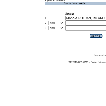
Refinar la búsqueda
Base de datos :
article
Buscar
1
2
3
Search engin
BIREME/OPS/OMS - Centro Latinoameri