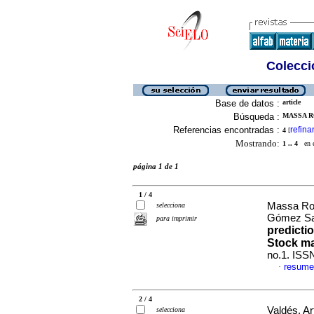
Colecció
Base de datos :
article
Búsqueda :
MASSA R
Referencias encontradas :
refina
4
[
Mostrando:
1 .. 4
en el
página 1 de 1
1 / 4
Massa Rol
selecciona
Gómez Sal
para imprimir
predicti
Stock ma
no.1. ISS
resume
·
2 / 4
Valdés, A
selecciona