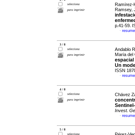
Ramírez-H
selecciona
Ramsey, 
para imprimir
infestac
enferme
p.41-59. 
resume
·
3 / 8
Andablo R
selecciona
María del
para imprimir
espacial
Un model
ISSN 187
resume
·
4 / 8
selecciona
Chávez Za
concentr
para imprimir
Sentinel
Invest. G
resume
·
5 / 8
Pérez-Veg
selecciona