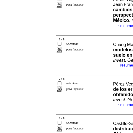
Jean Fra
para imprimir
cambios 
perspect
México
.
resume
·
6 / 8
selecciona
Chang Mart
modelos 
para imprimir
suelo en
Invest. G
resume
·
7 / 8
selecciona
Pérez Veg
de los e
para imprimir
obtenido
Invest. G
resume
·
8 / 8
selecciona
Castillo-S
distribu
para imprimir