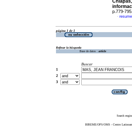
Chiapas,
informac
p.779-795
resume
·
página 1 de 1
Refinar la búsqueda
Base de datos :
article
Buscar
1
2
3
Search engin
BIREME/OPS/OMS - Centro Latinoameri