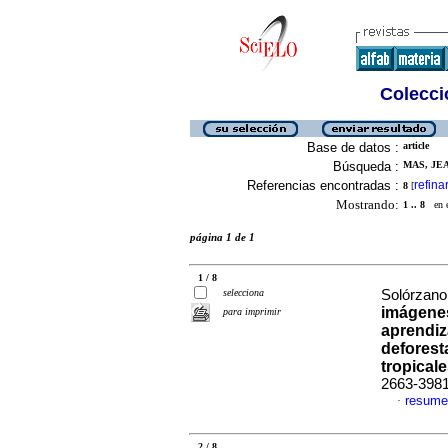
Colecció
Base de datos :
article
Búsqueda :
MAS, JEA
Referencias encontradas :
refina
8
[
Mostrando:
1 .. 8
en el
página 1 de 1
1 / 8
selecciona
Solórzano,
imágenes
para imprimir
aprendiz
deforest
tropical
2663-398
resume
·
2 / 8