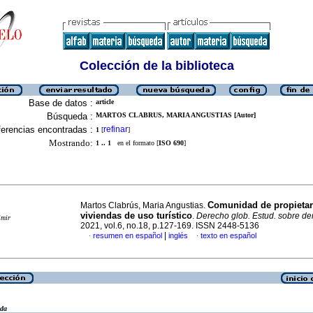
Colección de la biblioteca
Base de datos :
article
Búsqueda :
MARTOS CLABRUS, MARIA ANGUSTIAS [Autor]
erencias encontradas :
refinar
1
[
]
Mostrando:
1 .. 1
en el formato [
ISO 690
]
Comunidad de propietar
Martos Clabrús, Maria Angustias.
viviendas de uso turístico
.
Derecho glob. Estud. sobre der
imir
2021, vol.6, no.18, p.127-169. ISSN 2448-5136
|
resumen en español
inglés
texto en español
·
·
eda