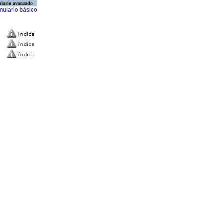
lario avanzado
mulario básico