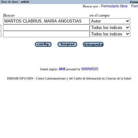
Base de datos :
article
Formu
Formulario libre
For
Buscar por :
Buscar
en el campo
iAH
WWWISIS
Search engine:
powered by
BIREME/OPS/OMS - Centro Latinoamericano y del Caribe de Información en Ciencias de la Salud