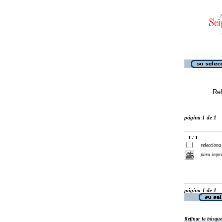
Ref
página 1 de 1
1 / 1
selecciona
para impr
página 1 de 1
Refinar la búsqu