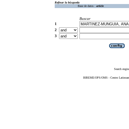
Refinar la búsqueda
Base de datos :
article
Buscar
1
2
3
Search engin
BIREME/OPS/OMS - Centro Latinoameri