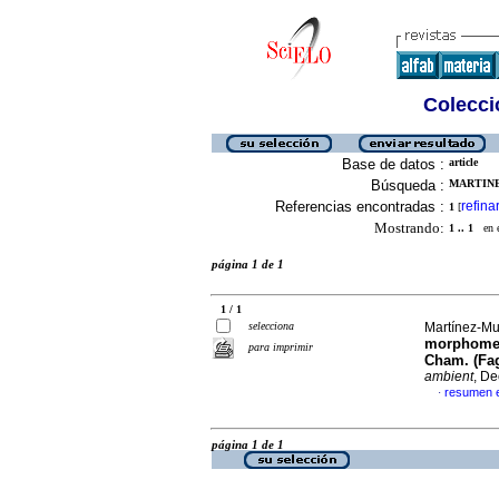
Colecció
Base de datos :
article
Búsqueda :
MARTINE
Referencias encontradas :
refina
1
[
Mostrando:
1 .. 1
en el
página 1 de 1
1 / 1
selecciona
Martínez-Mun
morphomet
para imprimir
Cham. (Fag
ambient
, De
resumen e
·
página 1 de 1